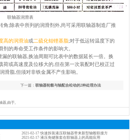
联轴器润滑表
;除表中所列的润滑剂外,尚可采用联轴器制造厂推
度高的润滑油
或
二硫化钼锂基脂
;对于低运转温度下的
滑剂的寿命受工作条件的影响大。
无泄漏的联轴器,换油周期可比表中的数据延长一倍。换
载荷或高速度及位移大的,但在第一次装配时已校正过
润滑脂,但须对非铁金属不产生影响。
下一篇：
联轴器轮毂与轴配合松动的2种处理办法
轴器,由于,
理
2021-02-17
·
快速拆装液压联轴器带来新型轴毂联接方
联
2021-02-17
·
液压免键胀套在联轴器上的高能应用