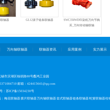
链轮联轴器
GL12滚子链条联轴器
SWC350WD印染机万向节购
买_万向转动轴联轴
万向轴联轴器
联轴器资讯
应用案例
实力展示
无锡市滨湖区钱胡路88号蠡鸿工业园
371084710 邮箱：424415641@qq.com
案号：
苏ICP备15034230号
品：
梅花联轴器
膜片联轴器
万向轴联轴器
齿式联轴器
链条联轴器
蛇簧联轴器
柱