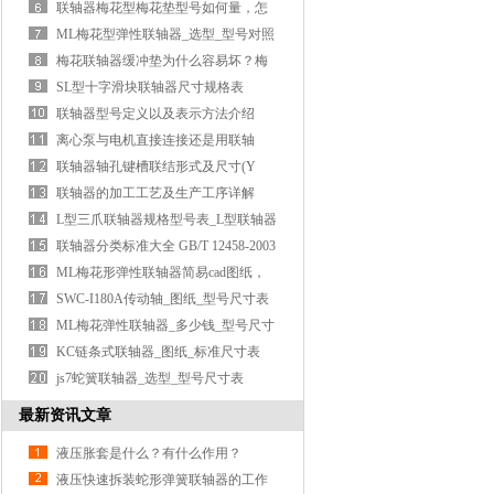
圈联轴器型号
联轴器梅花型梅花垫型号如何量，怎
样确定配梅
ML梅花型弹性联轴器_选型_型号对照
表
梅花联轴器缓冲垫为什么容易坏？梅
花联轴器损
SL型十字滑块联轴器尺寸规格表
联轴器型号定义以及表示方法介绍
离心泵与电机直接连接还是用联轴
器？选择哪种
联轴器轴孔键槽联结形式及尺寸(Y
型、J型、Z型
联轴器的加工工艺及生产工序详解
L型三爪联轴器规格型号表_L型联轴器
尺寸选型图
联轴器分类标准大全 GB/T 12458-2003
附PDF免费下载
ML梅花形弹性联轴器简易cad图纸，
附免费下载链接
SWC-I180A传动轴_图纸_型号尺寸表
ML梅花弹性联轴器_多少钱_型号尺寸
表
KC链条式联轴器_图纸_标准尺寸表
js7蛇簧联轴器_选型_型号尺寸表
最新资讯文章
液压胀套是什么？有什么作用？
液压快速拆装蛇形弹簧联轴器的工作