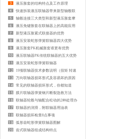
原理及优势
液压胀套的结构特点及工作原理
快速拆装液压联轴器带来新型轴毂联
接方式
轴毂连接三大类型和新型液压胀套摩
擦联接
液压免键胀套在联轴器上的高能应用
新型液压胀紧式联接器的优势
液压安装蛇形弹簧联轴器四大优势
液压胀套PK机械胀套谁更有优势
液压联轴器PK传统联轴器的五大优势
液压安装蛇形弹簧联轴器
19项联轴器技术参数说明（扭矩 转速
补偿量）
万向联轴器损坏形式及容易坏的原因
常见的联轴器损坏形式，你都知道
吗？
膜片联轴器弹簧钢片断裂急救方法
联轴器轮毂与轴配合松动的2种处理办
法
联轴器的润滑，附联轴器用油表
联轴器损坏检查8点事项
弧形齿蛇形弹簧联轴器图解
齿式联轴器组成结构特点