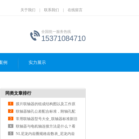
关于我们
|
联系我们
|
在线留言
全国统一服务热线
15371084710
案例
实力展示
同类文章排行
膜片联轴器的组成结构图以及工作原
理分析
联轴器轴孔公差配合标准，附轴孔配
合公差表
常用联轴器型号大全_联轴器标准新旧
对照表
联轴器与电机轴连接方法是什么？看
具体图片展
NL尼龙内齿圈规格齿数表_尼龙内齿