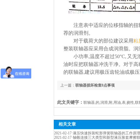
注意表中适应的位移指轴的扭转角
荐的润滑剂。
对于载荷大的部位建议采用
粘
整装联轴器应采用合成润滑脂。润
小功率,温度不超过50°C, 又
油时应把联轴器冲洗干净。对于高
的联轴器,建议用极压齿轮油或极压
上一篇：
联轴器损坏检查8点事项
此文关键字：
联轴器,的,润滑,附,用油,表,挠性,联
相关文章
2021-02-17
·
液压快速拆装蛇形弹簧联轴器的工作原
2021-02-17
·
轴毂连接三大类型和新型液压胀套摩擦